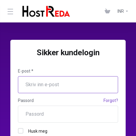
INR
Sikker kundelogin
E-post *
Passord
Forgot?
Husk meg