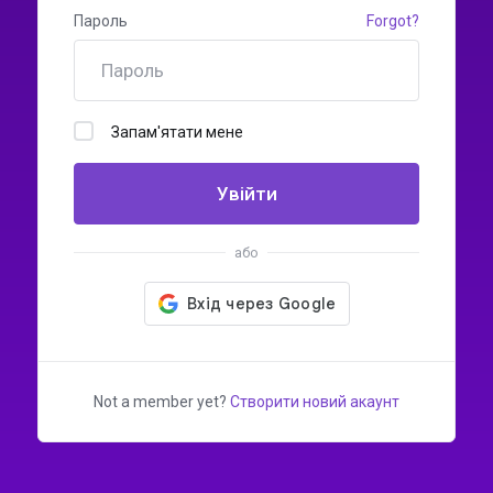
Пароль
Forgot?
Запам'ятати мене
Увійти
або
Not a member yet?
Створити новий акаунт