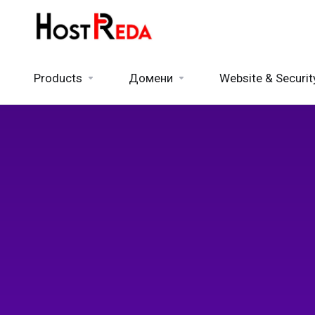
Products
Домени
Website & Securit