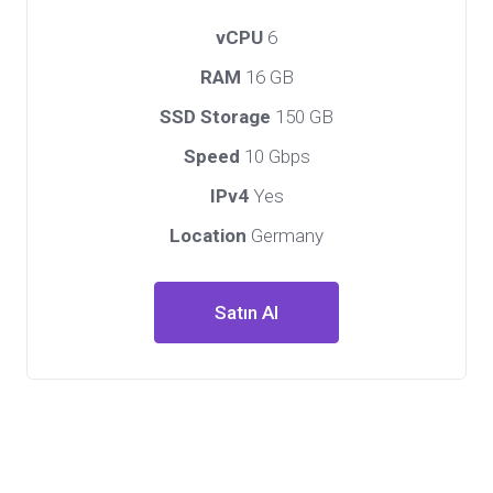
vCPU
6
RAM
16 GB
SSD Storage
150 GB
Speed
10 Gbps
IPv4
Yes
Location
Germany
Satın Al