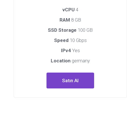
vCPU
4
RAM
8 GB
SSD Storage
100 GB
Speed
10 Gbps
IPv4
Yes
Location
germany
Satın Al